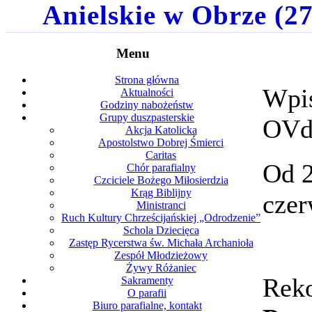
Anielskie w Obrze (27-
Menu
Strona główna
Wpis
Aktualności
Godziny nabożeństw
Grupy duszpasterskie
OV
Akcja Katolicka
Apostolstwo Dobrej Śmierci
Caritas
Od 2
Chór parafialny
Czciciele Bożego Miłosierdzia
Krąg Biblijny
czer
Ministranci
Ruch Kultury Chrześcijańskiej „Odrodzenie”
Schola Dziecięca
Zastęp Rycerstwa św. Michała Archanioła
Zespół Młodzieżowy
Żywy Różaniec
Reko
Sakramenty
O parafii
Biuro parafialne, kontakt