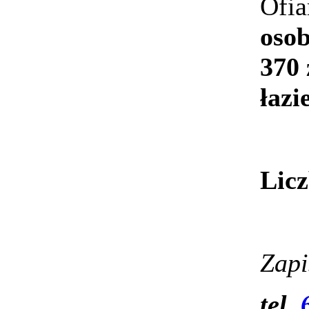
Ofia
oso
370 
łaz
Licz
Zapi
tel.