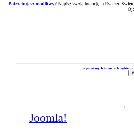
Potrzebujesz modlitwy?
Napisz swoją intencję, a Rycerze Święt
Ojc
w przesłanych intencjach będziemy 
© Parafia rzymskoka
Aniołów Stróżów w Poz
+
Joomla!
jest wolnym
dostępnym na licencj