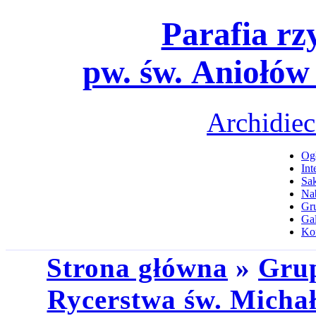
Parafia rz
pw. św. Aniołów
Archidiec
Ogł
Int
Sa
Na
Gru
Gal
Ko
Strona główna
»
Grup
Rycerstwa św. Michał