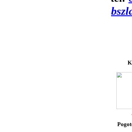
bszl
K
Pogot