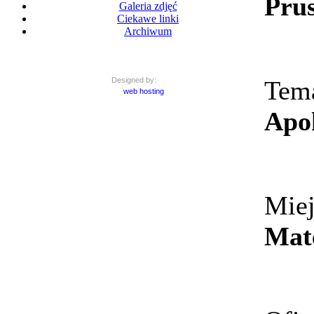
Pru
Galeria zdjęć
Ciekawe linki
Archiwum
Tem
Designed by:
web hosting
Apok
Mie
Mate