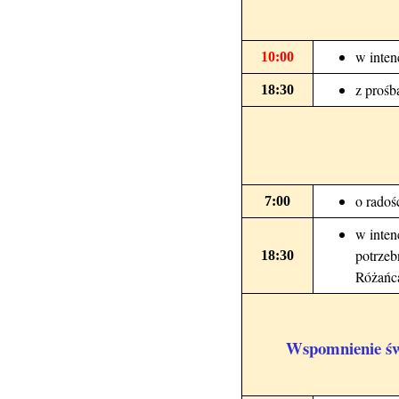
w inte
10:00
z prośb
18:30
o radoś
7:00
w inten
potrzeb
18:30
Różańca
Wspomnienie św.