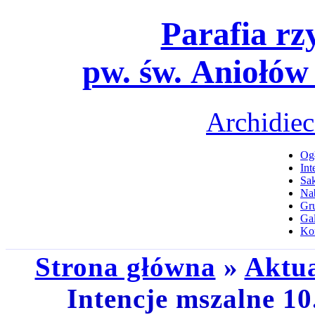
Parafia rz
pw. św. Aniołów
Archidiec
Ogł
Int
Sa
Na
Gru
Gal
Ko
Strona główna
»
Aktua
Intencje mszalne 10.