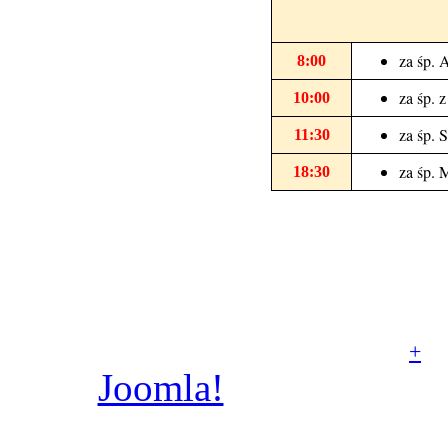
za śp. 
8:00
za śp. 
10:00
za śp. 
11:30
za śp. 
18:30
© Parafia rzymskoka
Aniołów Stróżów w Poz
+
Joomla!
jest wolnym
dostępnym na licencj