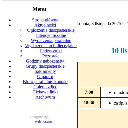
Menu
Strona główna
sobota, 8 listopada 2025 r.,
Aktualności
Ogłoszenia duszpasterskie
Intencje mszalne
Wydarzenia parafialne
Wydarzenia archidiecezjalne
10 li
Pielgrzymki
Pozostałe
Godziny nabożeństw
Grupy duszpasterskie
Sakramenty
O parafii
Biuro parafialne, kontakt
Galeria zdjęć
o radoś
Ciekawe linki
7:00
Archiwum
za śp. 
18:30
Designed by:
web hosting