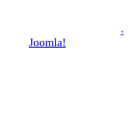
© Parafia rzymskoka
Aniołów Stróżów w Poz
+
Joomla!
jest wolnym
dostępnym na licencj
wykonany prze