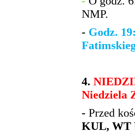
-
O godz. 6
NMP.
-
Godz. 19
Fatimskie
4.
NIEDZIE
Niedziela 
-
Przed koś
KUL, WT