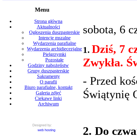
Menu
Strona główna
sobota, 6 c
Aktualności
Ogłoszenia duszpasterskie
Intencje mszalne
Wydarzenia parafialne
Dziś, 7 c
1.
Wydarzenia archidiecezjalne
Pielgrzymki
Zwykła. Św
Pozostałe
Godziny nabożeństw
Grupy duszpasterskie
Sakramenty
- Przed koś
O parafii
Biuro parafialne, kontakt
Świątynię 
Galeria zdjęć
Ciekawe linki
Archiwum
Designed by:
2. Do czwa
web hosting