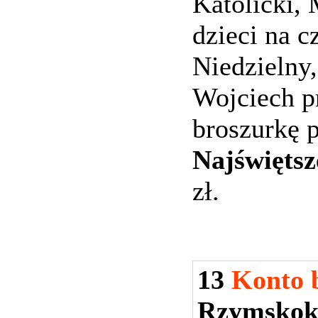
Katolicki,
dzieci na c
Niedzielny
Wojciech p
broszurkę p
Najświętsz
zł.
13
Konto 
Rzymskoka