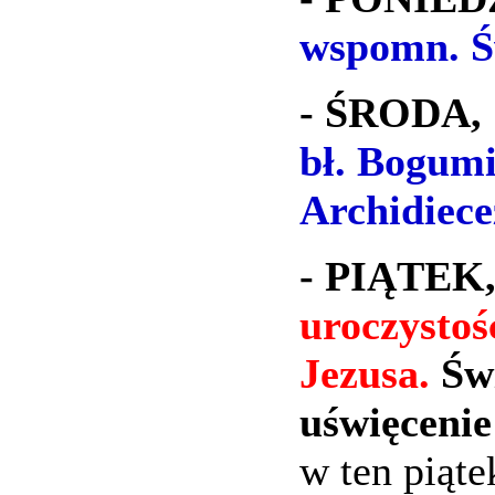
wspomn. Ś
- ŚRODA, 
bł. Bogumi
Archidiece
- PIĄTEK,
uroczystoś
Jezusa.
Św
uświęceni
w ten piąte