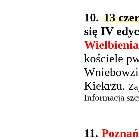
10.
13 cze
się IV edy
Wielbieni
kościele pw
Wniebowzi
Kiekrzu.
Za
Informacja szc
11.
Poznańs