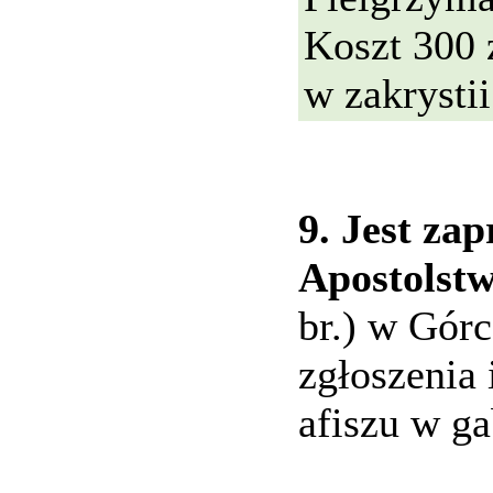
Koszt 300 z
w zakrystii
9. Jest za
Apostolst
br.) w Górc
zgłoszenia 
afiszu w ga