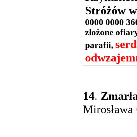
Stróżów 
0000 0000 36
złożone ofia
serd
parafii,
odwzajemn
14
.
Zmarła
Mirosława 