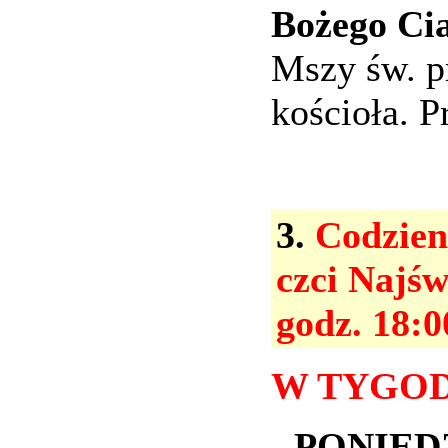
Bożego Cia
Mszy św. p
kościoła. P
3.
Codzien
czci Najśw
godz. 18:0
W TYGOD
- PONIEDZ