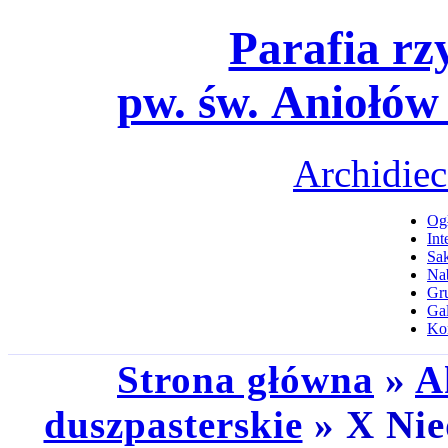
Parafia rz
pw. św. Aniołów
Archidiec
Ogł
Int
Sa
Na
Gru
Gal
Ko
Strona główna
»
A
duszpasterskie
» X Nied