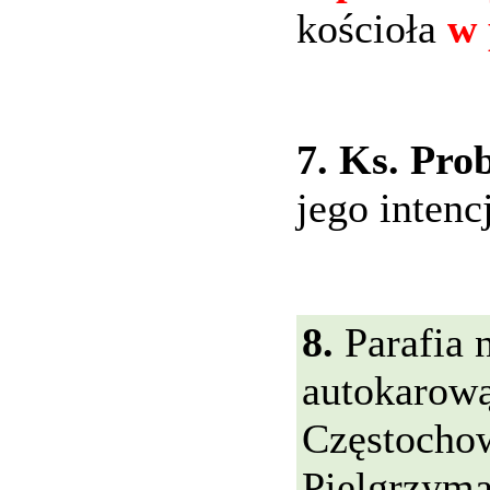
kościoła
w 
7. Ks. Pro
jego intenc
8.
Parafia 
autokarową
Częstocho
Pielgrzyma,