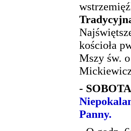
wstrzemięź
Tradycyjna
Najświętsz
kościoła pw
Mszy św. o
Mickiewicz
- SOBOTA,
Niepokalan
Panny.