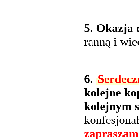
5. Okazja 
ranną i wi
6.
Serdecz
kolejne ko
kolejnym 
konfesjona
zapraszam