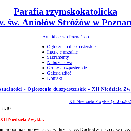
Parafia rzymskokatolicka
w. św. Aniołów Stróżów w Poznan
Archidiecezja Poznańska
Ogłoszenia duszpasterskie
Intencje mszalne
Sakramenty
Nabożeństwa
Grupy duszpasterskie
Galeria zdjęć
Kontakt
tualności
»
Ogłoszenia duszpasterskie
» XII Niedziela Zwy
XII Niedziela Zwykła (21.06.2026
 18:30
XII Niedziela Zwykła.
cami proponują domowe ciasta w dużej salce. Dochód ze sprzedaży prze