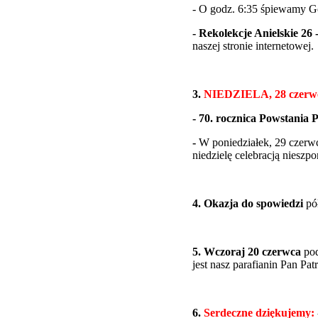
- O godz. 6:35 śpiewamy G
- Rekolekcje Anielskie 26 -
naszej stronie internetowej.
3.
NIEDZIELA, 28 czerwca 
- 70. rocznica Powstania
-
W poniedziałek, 29 czer
niedzielę celebracją niesz
4. Okazja do spowiedzi
pół
5. Wczoraj 20 czerwca
po
jest nasz parafianin Pan Pa
6.
Serdeczne dziękujemy: