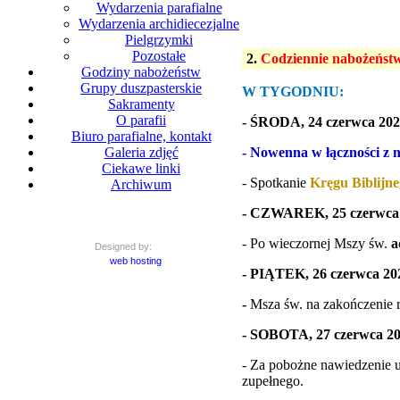
Wydarzenia parafialne
Wydarzenia archidiecezjalne
Pielgrzymki
Pozostałe
2.
Codziennie nabożeństwo
Godziny nabożeństw
Grupy duszpasterskie
W TYGODNIU:
Sakramenty
O parafii
- ŚRODA, 24 czerwca 202
Biuro parafialne, kontakt
- Nowenna w łączności z
Galeria zdjęć
Ciekawe linki
- Spotkanie
Kręgu Biblijn
Archiwum
- CZWAREK, 25 czerwca 
- Po wieczornej Mszy św.
a
Designed by:
web hosting
- PIĄTEK, 26 czerwca 202
-
Msza św. na zakończenie r
- SOBOTA, 27 czerwca 202
- Za pobożne nawiedzenie 
zupełnego.