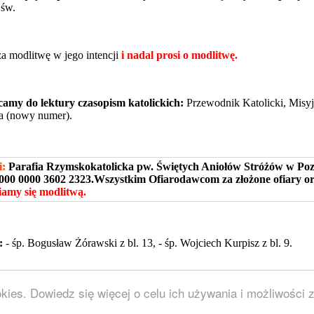
 św.
za modlitwę w jego intencji
i nadal prosi o modlitwę.
camy do lektury czasopism katolickich
:
Przewodnik Katolicki, Misyj
fa (nowy numer).
i:
Parafia Rzymskokatolicka pw. Świętych Aniołów Stróżów w Po
0000 0000 3602 2323.Wszystkim Ofiarodawcom za złożone ofiary o
amy się modlitwą.
:
- śp. Bogusław Żórawski z bl. 13, - śp. Wojciech Kurpisz z bl. 9.
okatolicka pw. Świętych Aniołów Stróżów w Poznaniu, A.D. 2007–20
okies. Dowiedz się więcej o celu ich używania i możliwości
amowaniem dostępnym na licencji GNU GPL. Szablon wykonany prz