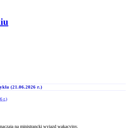
iu
kła (21.06.2026 r.)
 r.)
znaczają na ministrancki wyjazd wakacyjny.