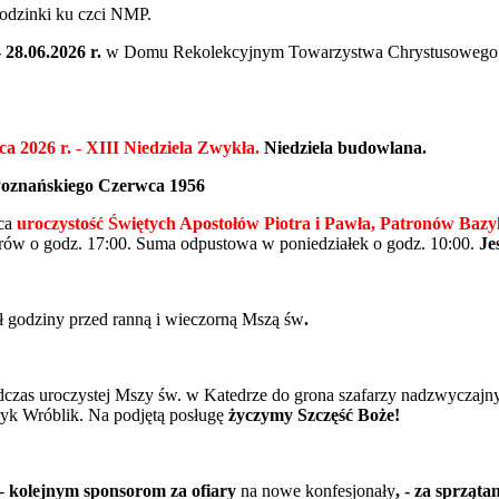
odzinki ku czci NMP.
 28.06.2026 r.
w Domu Rekolekcyjnym Towarzystwa Chrystusowego w P
2026 r. - XIII Niedziela Zwykła.
Niedziela budowlana.
 Poznańskiego Czerwca 1956
wca
uroczystość Świętych Apostołów Piotra i Pawła, Patronów Bazyl
porów
o godz. 17:00. Suma odpustowa w poniedziałek o godz. 10:00.
Je
 godziny przed ranną i wieczorną Mszą św
.
dczas uroczystej Mszy św. w Katedrze do grona szafarzy nadzwyczajny
tryk Wróblik. Na podjętą posługę
życzymy Szczęść Boże!
-
kolejnym sponsorom za ofiary
na nowe konfesjonały
, - za sprząta