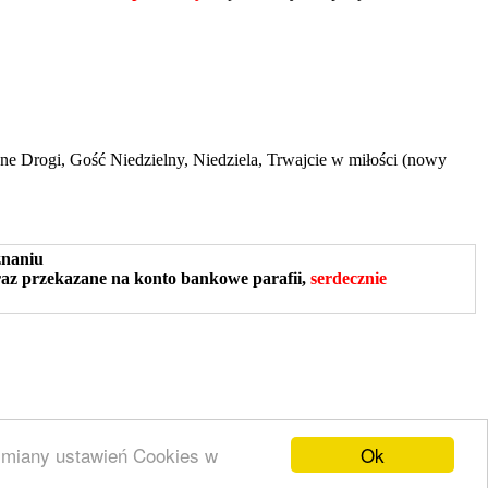
ne Drogi, Gość Niedzielny, Niedziela, Trwajcie w miłości (nowy
znaniu
raz przekazane na konto bankowe parafii,
serdecznie
26
Ok
 zmiany ustawień Cookies w
+
ez
SiteGround
.