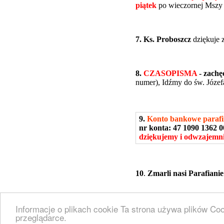
piątek
po wieczornej Mszy
7. Ks. Proboszcz
dziękuje 
8.
CZASOPISMA
-
zachę
numer), Idźmy do św. Józe
9.
Konto bankowe parafi
nr konta: 47 1090 1362 
dziękujemy i odwzajemni
10
.
Zmarli nasi Parafianie
© Parafia rzymsk
Informacje o plikach cookie Ta strona używa plików Co
Joomla!
jest wolnym oprogr
przeglądarce.