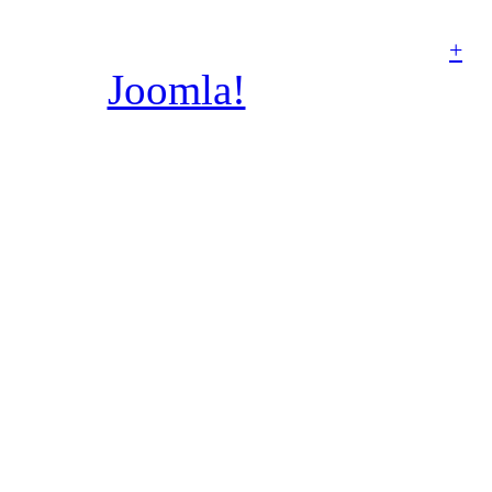
Aniołów Stróżów w Poz
+
Joomla!
jest wolnym
dostępnym na licencj
wykonany prze