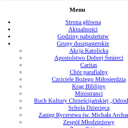
Menu
Strona główna
Aktualności
Godziny nabożeństw
Grupy duszpasterskie
Akcja Katolicka
Apostolstwo Dobrej Śmierci
Caritas
Chór parafialny
Czciciele Bożego Miłosierdzia
Krąg Biblijny
Ministranci
Ruch Kultury Chrześcijańskiej „Odrod
Schola Dziecięca
Zastęp Rycerstwa św. Michała Archa
Zespół Młodzieżowy