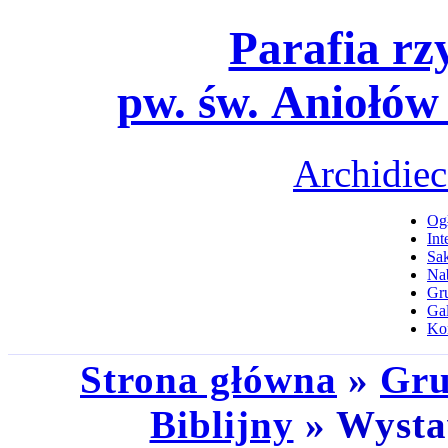
Parafia rz
pw. św. Aniołów
Archidiec
Ogł
Int
Sa
Na
Gru
Gal
Ko
Strona główna
»
Gru
Biblijny
» Wystaw