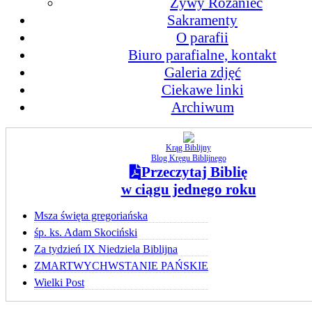
Żywy Różaniec
Sakramenty
O parafii
Biuro parafialne, kontakt
Galeria zdjęć
Ciekawe linki
Archiwum
Krąg Biblijny
Blog Kręgu Biblijnego
Przeczytaj Biblię
w ciągu jednego roku
Msza święta gregoriańska
śp. ks. Adam Skociński
Za tydzień IX Niedziela Biblijna
ZMARTWYCHWSTANIE PAŃSKIE
Wielki Post