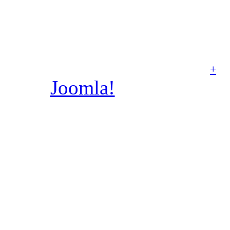
© Parafia rzymskoka
Aniołów Stróżów w Poz
+
Joomla!
jest wolnym
dostępnym na licencj
wykonany prze