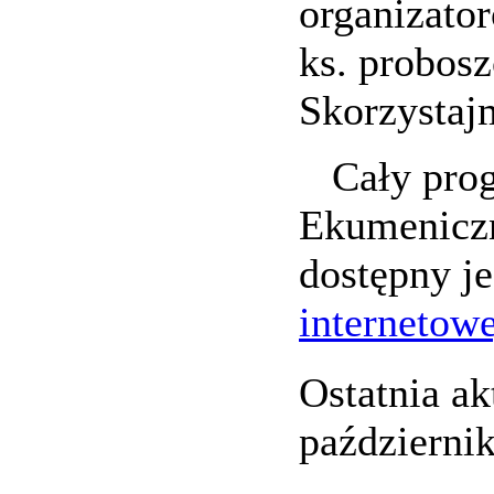
organizato
ks. probosz
Skorzystaj
Cały pro
Ekumeniczn
dostępny j
internetowe
Ostatnia ak
październik