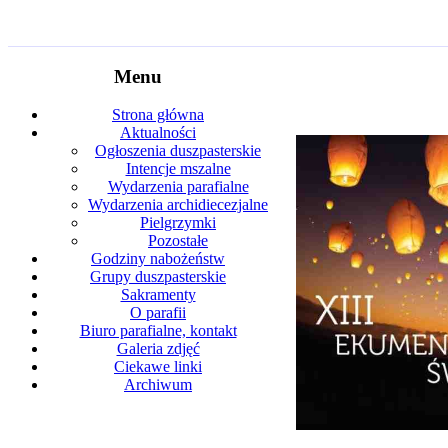
Menu
Strona główna
Aktualności
Ogłoszenia duszpasterskie
Intencje mszalne
Wydarzenia parafialne
Wydarzenia archidiecezjalne
Pielgrzymki
Pozostałe
Godziny nabożeństw
Grupy duszpasterskie
Sakramenty
O parafii
Biuro parafialne, kontakt
Galeria zdjęć
Ciekawe linki
Archiwum