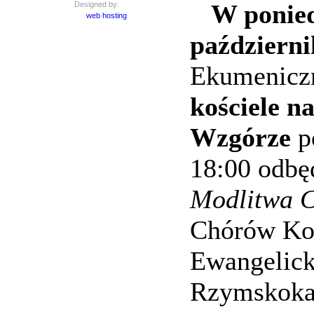
W ponied
Designed by:
web hosting
październi
Ekumeniczn
kościele n
Wzgórze
p
18:00 odbę
Modlitwa 
Chórów Koś
Ewangelick
Rzymskokat