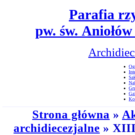
Parafia rz
pw. św. Aniołów
Archidiec
Ogł
Int
Sa
Na
Gru
Gal
Ko
Strona główna
»
Ak
archidiecezjalne
» XIII