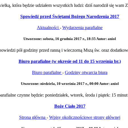
ielką, która będzie udziałem wszystkich ludzi: dziś narodził się wam Z
Spowiedź przed Świętami Bożego Narodzenia 2017
Aktualności
-
Wydarzenia parafialne
Utworzone: sobota, 16 grudnia 2017 r., 18:35
Autor: aniol
wiedzi pół godziny przed ranną i wieczorną Mszą św. oraz dodatkowo 
Biuro parafialne (w okresie od 11 do 15 września br.)
Biuro parafialne
-
Godziny otwarcia biura
Utworzone: niedziela, 10 września 2017 r., 00:00
Autor: aniol
rafialne czynne będzie: poniedziałek, wtorek, środa i piątek: 15 minut
Boże Ciało 2017
Strona główna
-
Wpisy okolicznościowe strony głównej