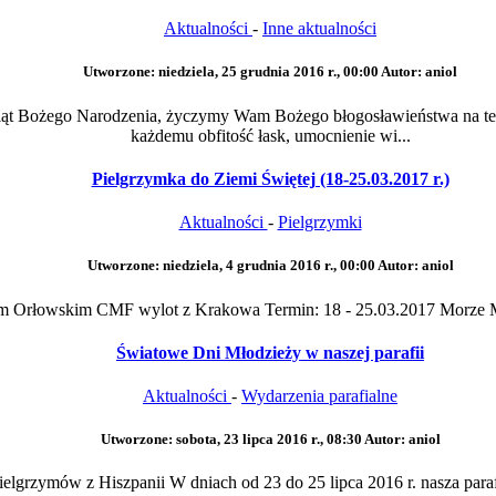
Aktualności
-
Inne aktualności
Utworzone: niedziela, 25 grudnia 2016 r., 00:00
Autor: aniol
 Świąt Bożego Narodzenia, życzymy Wam Bożego błogosławieństwa na t
każdemu obfitość łask, umocnienie wi...
Pielgrzymka do Ziemi Świętej (18-25.03.2017 r.)
Aktualności
-
Pielgrzymki
Utworzone: niedziela, 4 grudnia 2016 r., 00:00
Autor: aniol
fałem Orłowskim CMF wylot z Krakowa Termin: 18 - 25.03.2017 Morze M
Światowe Dni Młodzieży w naszej parafii
Aktualności
-
Wydarzenia parafialne
Utworzone: sobota, 23 lipca 2016 r., 08:30
Autor: aniol
lgrzymów z Hiszpanii W dniach od 23 do 25 lipca 2016 r. nasza paraf