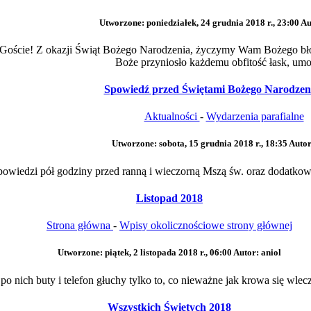
Utworzone: poniedziałek, 24 grudnia 2018 r., 23:00
Au
li Goście! Z okazji Świąt Bożego Narodzenia, życzymy Wam Bożego b
Boże przyniosło każdemu obfitość łask, umoc
Spowiedź przed Świętami Bożego Narodzen
Aktualności
-
Wydarzenia parafialne
Utworzone: sobota, 15 grudnia 2018 r., 18:35
Autor
wiedzi pół godziny przed ranną i wieczorną Mszą św. oraz dodatkowo 
Listopad 2018
Strona główna
-
Wpisy okolicznościowe strony głównej
Utworzone: piątek, 2 listopada 2018 r., 06:00
Autor: aniol
 nich buty i telefon głuchy tylko to, co nieważne jak krowa się wlecze 
Wszystkich Świętych 2018