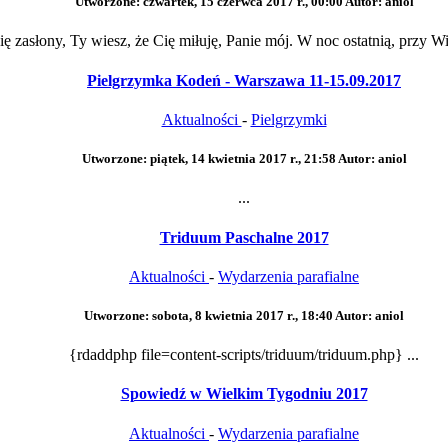
Utworzone: czwartek, 15 czerwca 2017 r., 00:00
Autor: aniol
ię zasłony, Ty wiesz, że Cię miłuję, Panie mój. W noc ostatnią, przy Wi
Pielgrzymka Kodeń - Warszawa 11-15.09.2017
Aktualności
-
Pielgrzymki
Utworzone: piątek, 14 kwietnia 2017 r., 21:58
Autor: aniol
...
Triduum Paschalne 2017
Aktualności
-
Wydarzenia parafialne
Utworzone: sobota, 8 kwietnia 2017 r., 18:40
Autor: aniol
{rdaddphp file=content-scripts/triduum/triduum.php} ...
Spowiedź w Wielkim Tygodniu 2017
Aktualności
-
Wydarzenia parafialne