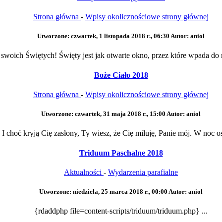
Strona główna
-
Wpisy okolicznościowe strony głównej
Utworzone: czwartek, 1 listopada 2018 r., 06:30
Autor: aniol
woich Świętych! Święty jest jak otwarte okno, przez które wpada do mi
Boże Ciało 2018
Strona główna
-
Wpisy okolicznościowe strony głównej
Utworzone: czwartek, 31 maja 2018 r., 15:00
Autor: aniol
 I choć kryją Cię zasłony, Ty wiesz, że Cię miłuję, Panie mój. W noc os
Triduum Paschalne 2018
Aktualności
-
Wydarzenia parafialne
Utworzone: niedziela, 25 marca 2018 r., 00:00
Autor: aniol
{rdaddphp file=content-scripts/triduum/triduum.php} ...