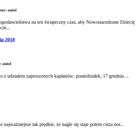
tor: aniol
łogosławieństwa na ten świąteczny czas, aby Nowonarodzone Dziecię
ni...
ia 2018
: aniol
z udziałem zaproszonych kapłanów: poniedziałek, 17 grudnia ...
najważniejsze tak prędkie, że nagle się staje potem cisza nor...