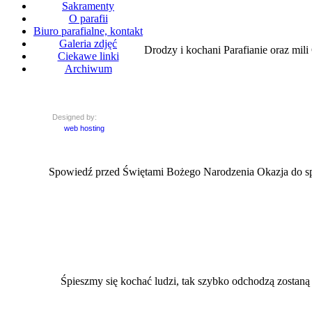
Sakramenty
O parafii
Biuro parafialne, kontakt
Galeria zdjęć
Drodzy i kochani Parafianie oraz mi
Ciekawe linki
Archiwum
Designed by:
web hosting
Spowiedź przed Świętami Bożego Narodzenia Okazja do spo
Śpieszmy się kochać ludzi, tak szybko odchodzą zostaną po