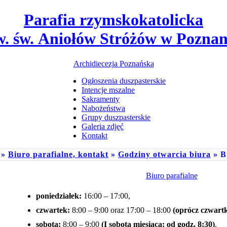
Parafia rzymskokatolicka
w. św. Aniołów Stróżów w Poznan
Archidiecezja Poznańska
Ogłoszenia duszpasterskie
Intencje mszalne
Sakramenty
Nabożeństwa
Grupy duszpasterskie
Galeria zdjęć
Kontakt
»
Biuro parafialne, kontakt
»
Godziny otwarcia biura
» B
Biuro parafialne
poniedziałek:
16:00 – 17:00
,
czwartek:
8:00 – 9:00
oraz
17:00 – 18:00
(oprócz czwartk
sobota:
8:00 – 9:00
(I sobota miesiąca: od godz. 8:30)
.