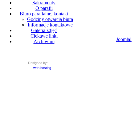
Sakramenty
O parafii
Biuro parafialne, kontakt
Godziny otwarcia biura
Informacje kontaktowe
Galeria zdjęć
Ciekawe linki
Joomla!
je
Archiwum
Designed by:
web hosting