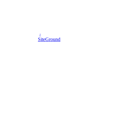
niu, A.D. 2007–2026
+
on wykonany przez
SiteGround
.