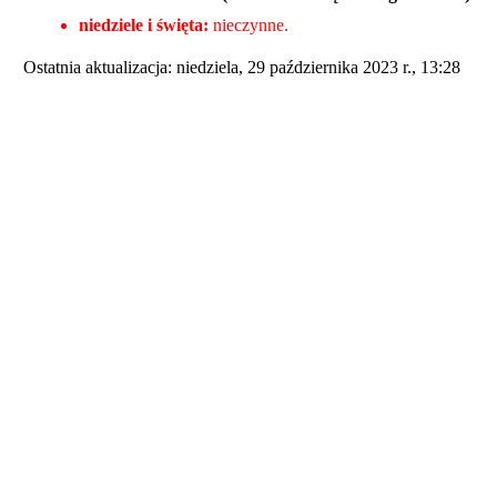
niedziele i święta:
nieczynne
.
Ostatnia aktualizacja: niedziela, 29 października 2023 r., 13:28
© Parafia rzymskokatolicka pw. Świętych Aniołów Stróżów w Pozna
st wolnym oprogramowaniem dostępnym na licencji GNU GPL. Szabl