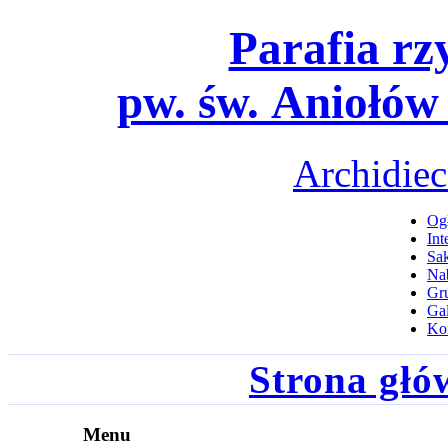
Parafia rz
pw. św. Aniołów
Archidiec
Ogł
Int
Sa
Na
Gru
Gal
Ko
Strona głó
Menu