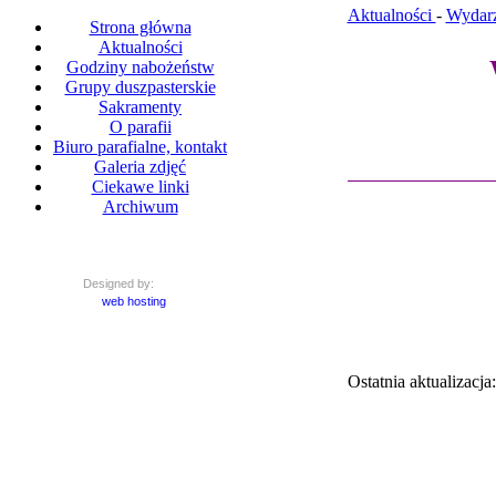
Aktualności
-
Wydarz
Strona główna
Aktualności
Godziny nabożeństw
Grupy duszpasterskie
Sakramenty
O parafii
Biuro parafialne, kontakt
Galeria zdjęć
Ciekawe linki
Archiwum
Designed by:
web hosting
Ostatnia aktualizacja
© Parafia rzymskokat