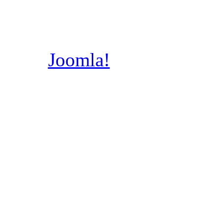
Aniołów Stróżów w Po
202
Joomla!
jest wolnym
dostępnym na licencj
wykonany prze