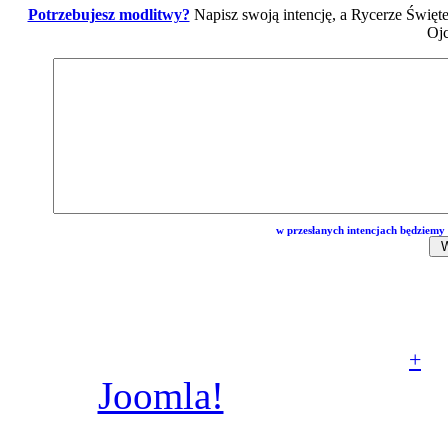
Potrzebujesz modlitwy?
Napisz swoją intencję, a Rycerze Święt
Ojc
w przesłanych intencjach będziemy 
© Parafia rzymskoka
Aniołów Stróżów w Poz
+
Joomla!
jest wolnym
dostępnym na licencj