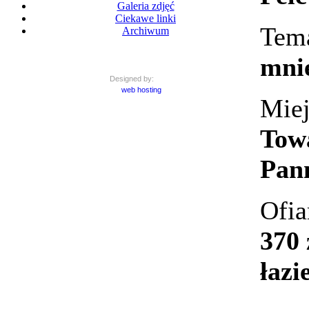
Galeria zdjęć
Ciekawe linki
Tem
Archiwum
mnie
Designed by:
web hosting
Mie
Tow
Pann
Ofia
370 
łaz