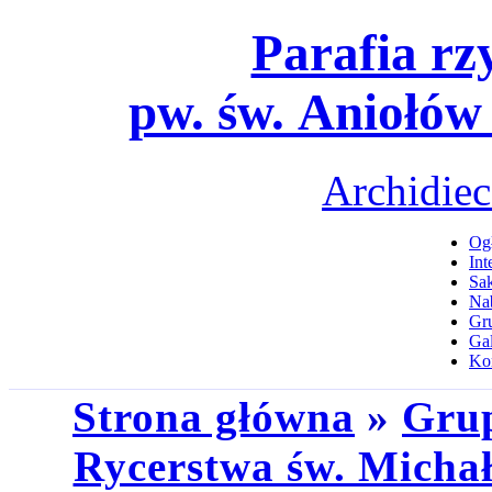
Parafia rz
pw. św. Aniołów
Archidiec
Ogł
Int
Sa
Na
Gru
Gal
Ko
Strona główna
»
Grup
Rycerstwa św. Michał