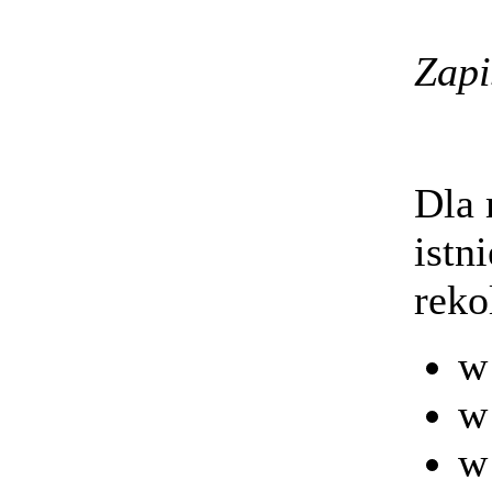
Zap
Dla 
istn
reko
w
w 
w