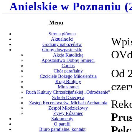
Anielskie w Poznaniu (2
Menu
Strona główna
Wpis
Aktualności
Godziny nabożeństw
Grupy duszpasterskie
OV
Akcja Katolicka
Apostolstwo Dobrej Śmierci
Caritas
Od 2
Chór parafialny
Czciciele Bożego Miłosierdzia
Krąg Biblijny
czer
Ministranci
Ruch Kultury Chrześcijańskiej „Odrodzenie”
Schola Dziecięca
Reko
Zastęp Rycerstwa św. Michała Archanioła
Zespół Młodzieżowy
Pru
Żywy Różaniec
Sakramenty
O parafii
Pel
Biuro parafialne, kontakt