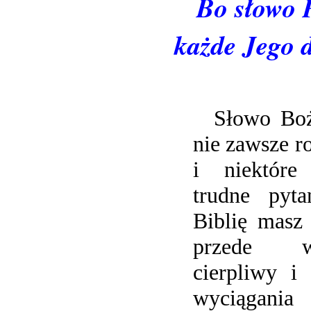
Bo słowo P
każde Jego 
Słowo Boż
nie zawsze r
i niektóre
trudne pytan
Biblię masz 
przede w
cierpliwy i 
wyciągan