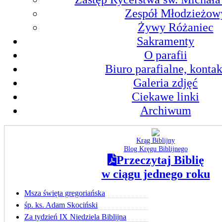
Zespół Młodzieżow
Żywy Różaniec
Sakramenty
O parafii
Biuro parafialne, kontak
Galeria zdjęć
Ciekawe linki
Archiwum
Krąg Biblijny
Blog Kręgu Biblijnego
Przeczytaj Biblię
w ciągu jednego roku
Msza święta gregoriańska
śp. ks. Adam Skociński
Za tydzień IX Niedziela Biblijna