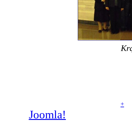
Krą
© Parafia rzymskoka
Aniołów Stróżów w Poz
+
Joomla!
jest wolnym
dostępnym na licencj