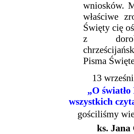
wniosków. M
właściwe zr
Święty cię oś
z dorob
chrześcijań
Pisma Święte
13 wrześni
„O światło
wszystkich czyt
gościliśmy wie
ks. Jana