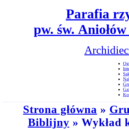
Parafia rz
pw. św. Aniołów
Archidiec
Ogł
Int
Sa
Na
Gru
Gal
Ko
Strona główna
»
Gru
Biblijny
» Wykład k