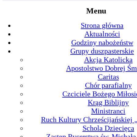
Menu
Strona główna
Aktualności
Godziny nabożeństw
Grupy duszpasterskie
Akcja Katolicka
Apostolstwo Dobrej Śm
Caritas
Chór parafialny
Czciciele Bożego Miłosi
Krąg Biblijny
Ministranci
Ruch Kultury Chrześcijańskiej
Schola Dziecięca
Zastęp Rycerstwa św. Michała