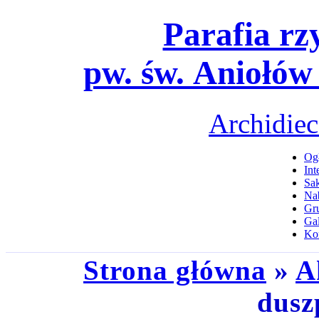
Parafia rz
pw. św. Aniołów
Archidiec
Ogł
Int
Sa
Na
Gru
Gal
Ko
Strona główna
»
A
dusz