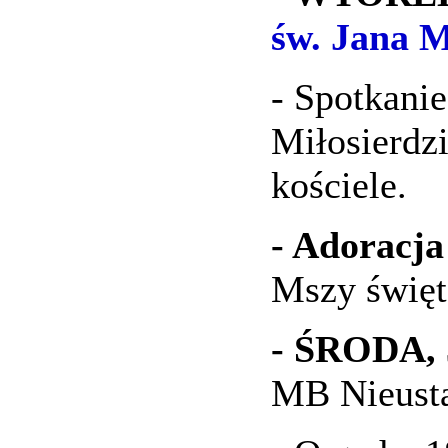
św. Jana M
- Spotkani
Miłosierdz
kościele.
- Adoracj
Mszy święt
- ŚRODA, 5
MB Nieusta