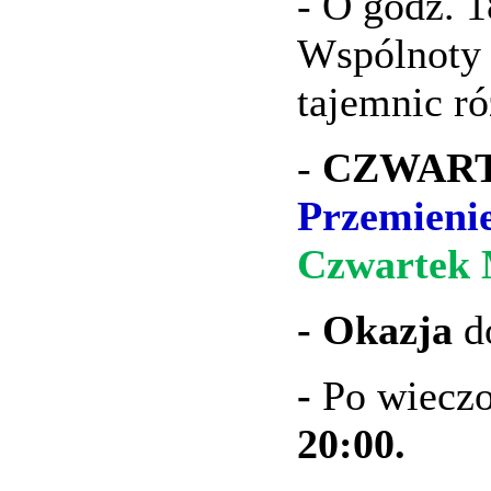
- O godz. 1
Wspólnoty
tajemnic r
-
CZWARTEK
Przemieni
Czwartek 
- Okazja
d
-
Po wieczo
20:00.