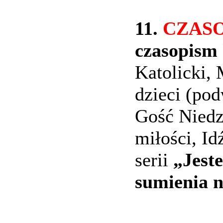
11.
CZAS
czasopism 
Katolicki,
dzieci (pod
Gość Niedz
miłości, Id
serii
„Jest
sumienia
n