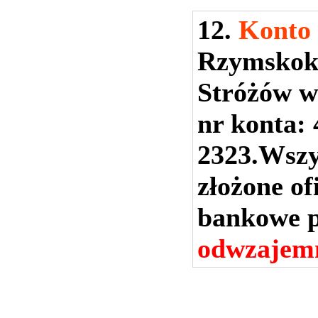
12.
Konto 
Rzymskoka
Stróżów w
nr konta:
2323.Wszy
złożone of
bankowe p
odwzajemn