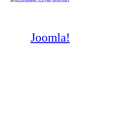
Świętych
Poznaniu, A.D.
Joomla!
jest wolnym
dostępnym na licencj
wykonany prze