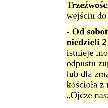
Trzeźwośc
wejściu do 
-
Od sobot
niedzieli 
istnieje m
odpustu zu
lub dla zm
kościoła 
„Ojcze na