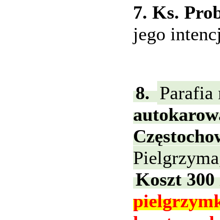
7. Ks. Pro
jego intenc
8.
Parafia
autokarową
Częstoch
Pielgrzyma,
Koszt 300 
pielgrzymk