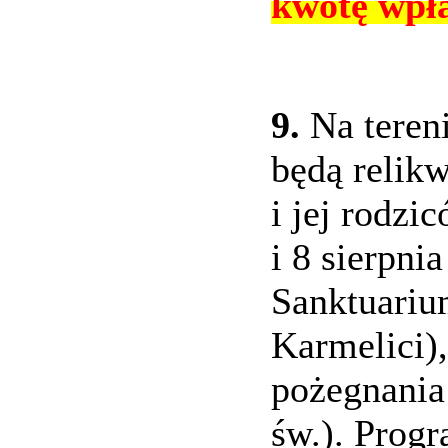
kwotę wpła
9.
Na teren
będą relikw
i jej rodzi
i 8 sierpni
Sanktuariu
Karmelici),
pożegnania
św.). Progr