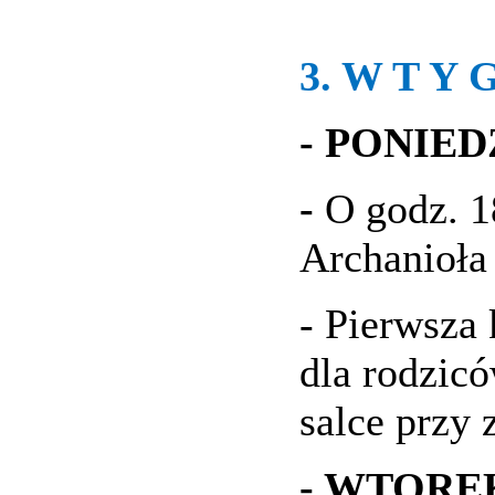
3. W T Y 
- PONIEDZ
-
O godz. 1
Archanioła
- Pierwsza
dla rodzicó
salce przy z
- WTOREK,