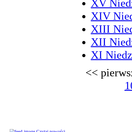
XV Niedz
XIV Nied
XIII Nie
XII Nied
XI Niedz
<<
pierws
1
© Parafia
Czytaj nowości