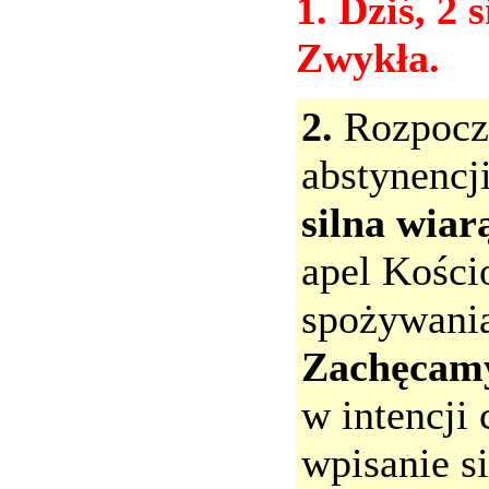
1. Dziś, 2 
Zwykła.
2.
Rozpoczął
abstynencj
silna wiar
apel Kości
spożywani
Zachęcam
w intencji 
wpisanie s