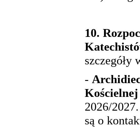
10.
Rozpocz
Katechist
szczegóły 
-
Archidie
Kościelnej
2026/2027.
są o konta