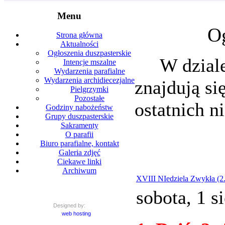
Menu
Og
Strona główna
Aktualności
Ogłoszenia duszpasterskie
W dzial
Intencje mszalne
Wydarzenia parafialne
Wydarzenia archidiecezjalne
znajdują si
Pielgrzymki
Pozostałe
ostatnich ni
Godziny nabożeństw
Grupy duszpasterskie
Sakramenty
O parafii
Biuro parafialne, kontakt
Galeria zdjęć
Ciekawe linki
Archiwum
XVIII NIedziela Zwykła (2.
sobota, 1 s
Designed by:
web hosting