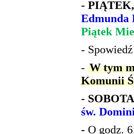
- PIĄTEK, 
Edmunda 
Piątek Mie
- Spowiedź
-
W tym mi
Komunii Ś
- SOBOTA, 
św. Domin
-
O godz. 6