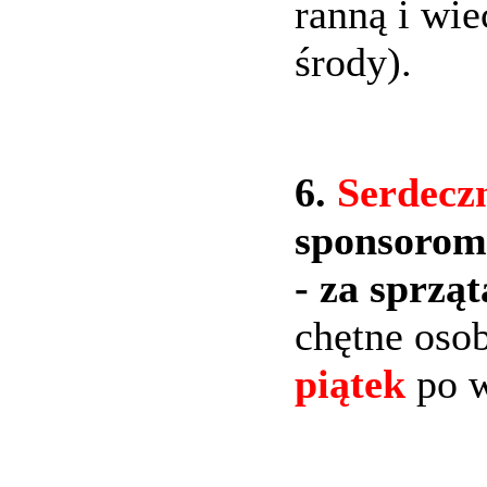
ranną i wi
środy).
6.
Serdeczn
sponsorom
- za sprzą
chętne osob
piątek
po 