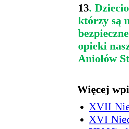
13
. Dzieci
którzy są 
bezpieczn
opieki nas
Aniołów S
Więcej wp
XVII Nie
XVI Nied