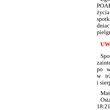
POAK
życi
spot
dnia
pielg
UW
Spo
zain
po w
w tr
i sier
Mat
Ost
18:2