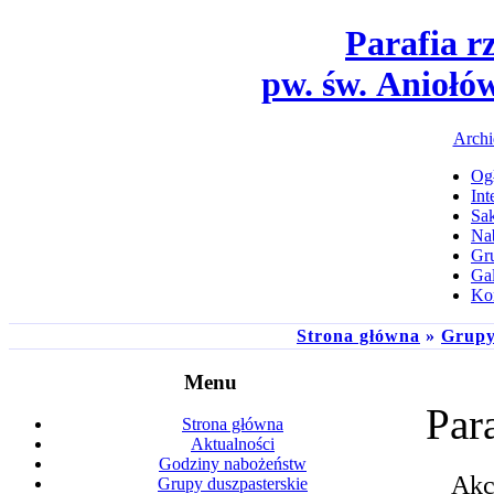
Parafia r
pw. św. Aniołó
Archi
Ogł
Int
Sa
Na
Gru
Gal
Ko
Strona główna
»
Grupy
Menu
Par
Strona główna
Aktualności
Godziny nabożeństw
Akc
Grupy duszpasterskie