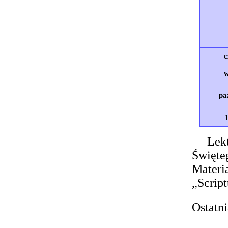
c
w
pa
Lek
Święte
Materi
„Scrip
Ostatni