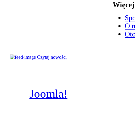
Więce
Spo
O n
Oto
© Parafia
Czytaj nowości
Świętych
Poznaniu, A.D.
Joomla!
jest wolnym
dostępnym na licencj
wykonany prze