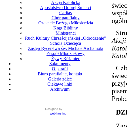
Akcja Katolicka
świe
Apostolstwo Dobrej Śmierci
wspó
Caritas
Chór parafialny
ogóln
Czciciele Bożego Miłosierdzia
Krąg Biblijny
Str
Ministranci
Ruch Kultury Chrześcijańskiej „Odrodzenie”
Akcj
Schola Dziecięca
Kato
Zastęp Rycerstwa św. Michała Archanioła
Zespół Młodzieżowy
Katol
Żywy Różaniec
Sakramenty
Czł
O parafii
Biuro parafialne, kontakt
świe
Galeria zdjęć
przyj
Ciekawe linki
Archiwum
pise
Probo
Designed by:
DZ
web hosting
Zg