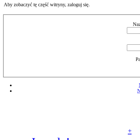
Aby zobaczyć tę część witryny, zaloguj się.
Naz
Pa
N
© Parafia rzymskoka
Aniołów Stróżów w Poz
+