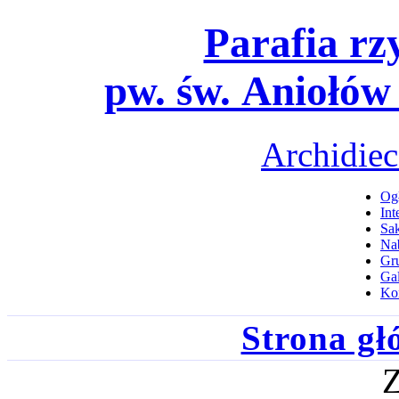
Parafia rz
pw. św. Aniołów
Archidiec
Ogł
Int
Sa
Na
Gru
Gal
Ko
Strona g
Z