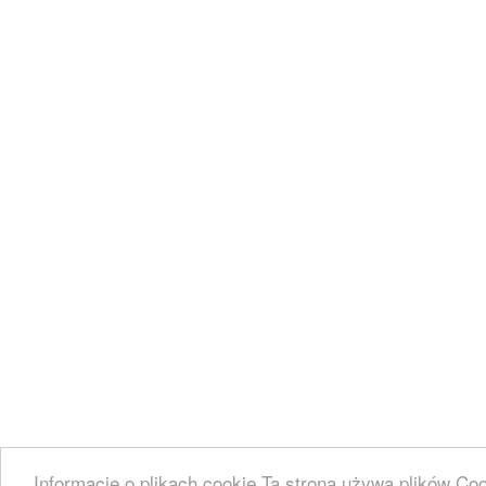
Informacje o plikach cookie Ta strona używa plików Coo