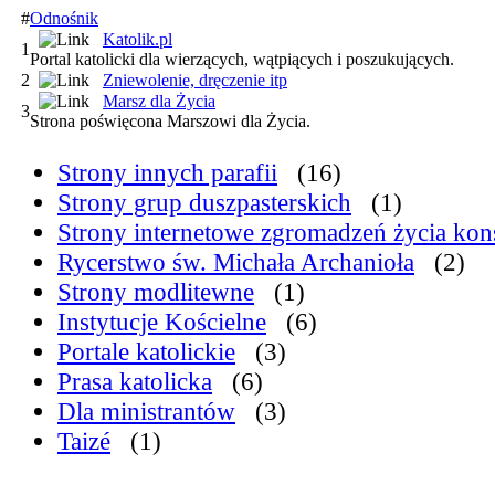
#
Odnośnik
Katolik.pl
1
Portal katolicki dla wierzących, wątpiących i poszukujących.
2
Zniewolenie, dręczenie itp
Marsz dla Życia
3
Strona poświęcona Marszowi dla Życia.
Strony innych parafii
(16)
Strony grup duszpasterskich
(1)
Strony internetowe zgromadzeń życia ko
Rycerstwo św. Michała Archanioła
(2)
Strony modlitewne
(1)
Instytucje Kościelne
(6)
Portale katolickie
(3)
Prasa katolicka
(6)
Dla ministrantów
(3)
Taizé
(1)