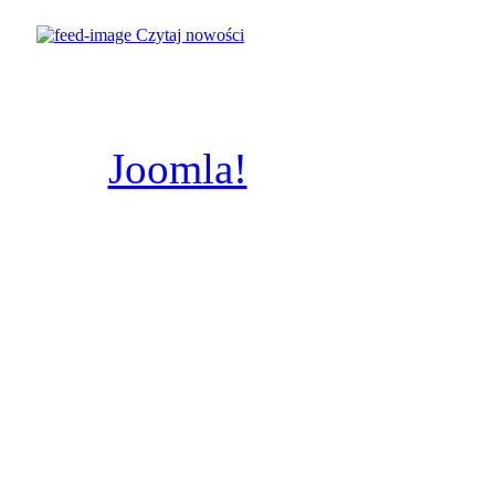
© Parafia
Czytaj nowości
Świętych
Poznaniu, A.D.
Joomla!
jest wolnym
dostępnym na licencj
wykonany prze