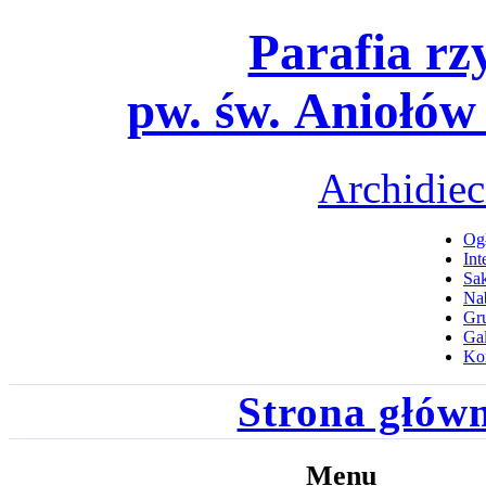
Parafia rz
pw. św. Aniołów
Archidiec
Ogł
Int
Sa
Na
Gru
Gal
Ko
Strona głów
Menu