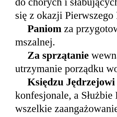
do chorych i słabującyc
się z okazji Pierwszego
Paniom
za przygotow
mszalnej.
Za sprzątanie
wewnąt
utrzymanie porządku wo
Księdzu Jędrzejowi
konfesjonale, a Służbie 
wszelkie zaangażowanie