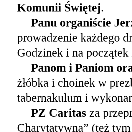
Komunii Świętej
.
Panu organiście Je
prowadzenie każdego dn
Godzinek i na początek r
Panom i Paniom ora
żłóbka i choinek w prez
tabernakulum i wykonan
PZ Caritas
za przep
Charytatywna” (też tym 