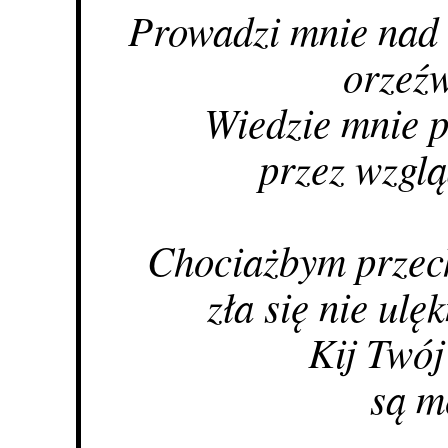
Prowadzi mnie nad 
orzeźw
Wiedzie mnie p
przez wzglą
Chociażbym przech
zła się nie ulę
Kij Twój
są m