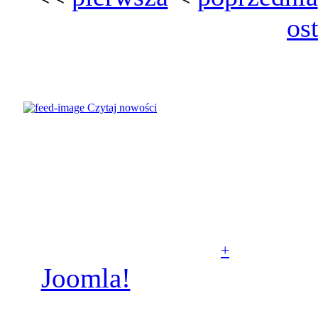
os
© Parafia
Czytaj nowości
rzymskokatolicka pw.
Świętych Aniołów
Stróżów w Poznaniu, A.D.
2007–2026
+
Joomla!
jest wolnym
oprogramowaniem