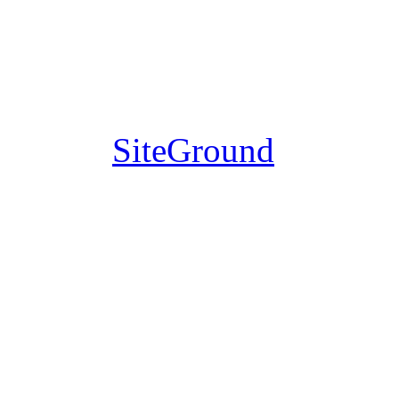
dostępnym na licencji
GNU GPL. Szablon
wykonany przez
SiteGround
.