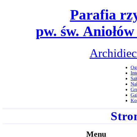
Parafia rz
pw. św. Aniołów
Archidiec
Ogł
Int
Sa
Na
Gru
Gal
Ko
Stro
Menu