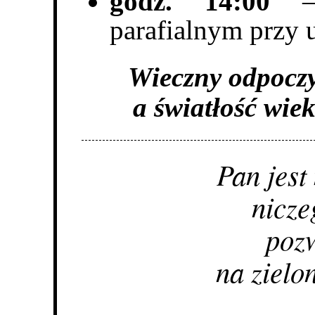
godz. 14:00
– 
parafialnym przy 
Wieczny odpoczy
a światłość wie
Pan jest
nicze
pozw
na zielo