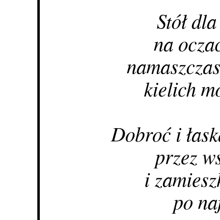
Stół dl
na ocza
namaszczasz
kielich m
Dobroć i łask
przez ws
i zamies
po na