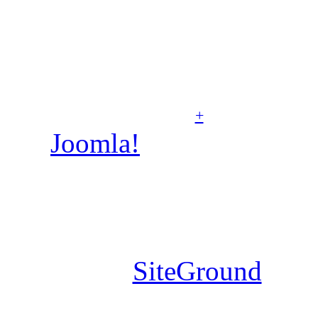
rzymskokatolicka pw.
Świętych Aniołów Stróżó
w Poznaniu, A.D. 2007–
2026
+
Joomla!
jest wolnym
oprogramowaniem
dostępnym na licencji GN
GPL. Szablon wykonany
przez
SiteGround
.