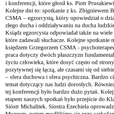
i konferencji, które głosił ks. Piotr Prusaki
Kolejne dni to: spotkanie z ks. Zbigniewem 
CSMA – egzorcystą, który opowiedział o dzia
złego ducha i oddziaływaniu na ducha ludzki
Ksiądz egzorcysta odpowiadał także na wiele 
które zadawali słuchacze. Kolejne spotkanie 
księdzem Grzegorzem CSMA - psychoterapeu
praca dotyczy dwóch płaszczyzn fundamenta
życiu człowieka, które dosyć często od stron
pozytywnej się łączą, ale czasami się od siebi
– sfera duchowa i sfera psychiczna. Bardzo 
temat dotyczący nas ludzi dorosłych. Równie
tej konferencji było bardzo dużo pytań. Kol
etapem naszych spotkań było przejście do Kl
Sióstr Michalitek. Siostra Ezechiela oprowadz
Muzeum, potem modliliśmy się przy sarkofa