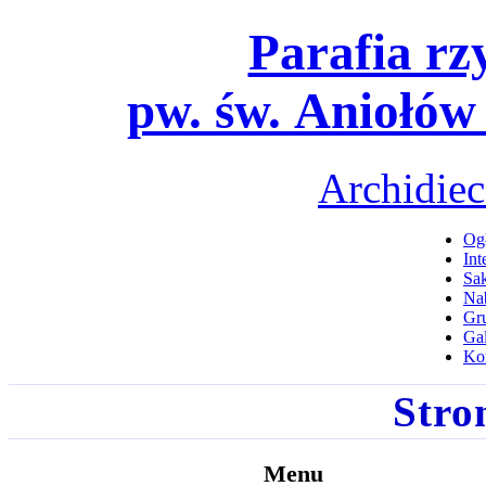
Parafia rz
pw. św. Aniołów
Archidiec
Ogł
Int
Sa
Na
Gru
Gal
Ko
Stro
Menu