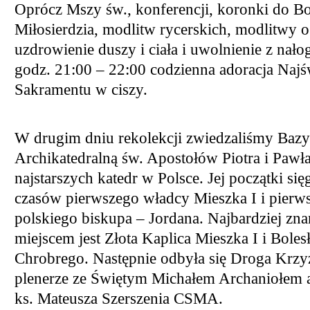
Oprócz Mszy św., konferencji, koronki do B
Miłosierdzia, modlitw rycerskich, modlitwy o
uzdrowienie duszy i ciała i uwolnienie z nał
godz. 21:00 – 22:00 codzienna adoracja Najś
Sakramentu w ciszy.
W drugim dniu rekolekcji zwiedzaliśmy Bazy
Archikatedralną św. Apostołów Piotra i Pawła
najstarszych katedr w Polsce. Jej początki się
czasów pierwszego władcy Mieszka I i pierw
polskiego biskupa – Jordana. Najbardziej zn
miejscem jest Złota Kaplica Mieszka I i Bole
Chrobrego. Następnie odbyła się Droga Krz
plenerze ze Świętym Michałem Archaniołem 
ks. Mateusza Szerszenia CSMA.